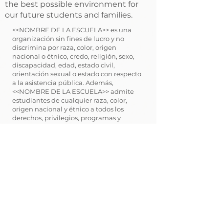
the best possible environment for
our future students and families.
<<NOMBRE DE LA ESCUELA>> es una
organización sin fines de lucro y no
discrimina por raza, color, origen
nacional o étnico, credo, religión, sexo,
discapacidad, edad, estado civil,
orientación sexual o estado con respecto
a la asistencia pública. Además,
<<NOMBRE DE LA ESCUELA>> admite
estudiantes de cualquier raza, color,
origen nacional y étnico a todos los
derechos, privilegios, programas y
actividades generalmente otorgados o
puestos a disposición de los estudiantes
en la escuela. No discrimina por motivos
de raza, color, origen nacional y étnico en
la administración de sus políticas
educativas, políticas de admisión,
programas de becas y préstamos,
atletismo y otros programas
administrados por la escuela.